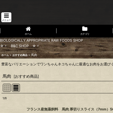
メニュー
ホーム
カテゴリ
BIOLOGICALLY APPROPRIATE RAW FOODS SHOP
☆〃 B&C SHOP ☆〃
>
>
馬肉
ホーム
おすすめ商品
豊富なバリエーションでワンちゃんネコちゃんに最適なお肉をお選び
馬肉
[
おすすめ商品
]
1
件
表示数
:
フランス産無薬飼料 馬肉 厚切りスライス（7mm）5