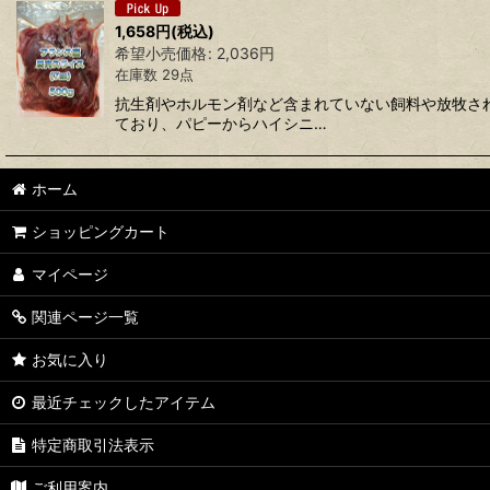
並び順
:
1,658
円
(税込)
希望小売価格
:
2,036
円
在庫数 29点
抗生剤やホルモン剤など含まれていない飼料や放牧さ
ており、パピーからハイシニ…
ホーム
ショッピングカート
マイページ
関連ページ一覧
お気に入り
最近チェックしたアイテム
特定商取引法表示
ご利用案内