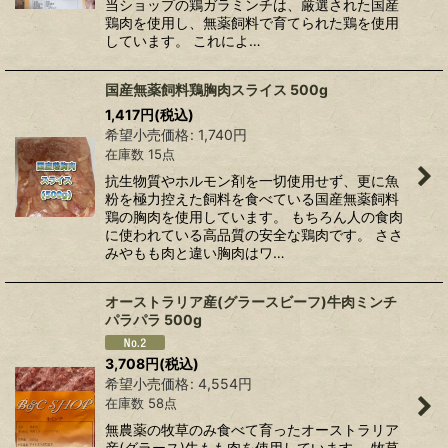
当ショップの鶏ガラミンチは、厳選された国産
鶏肉を使用し、無薬飼料で育てられた鶏を使用
しています。 これによ…
国産無薬飼料鶏胸肉スライス 500g
1,417
円
(税込)
希望小売価格
:
1,740
円
在庫数 15点
抗生物質やホルモン剤を一切使用せず、更に魚
粉を極力控えた飼料を食べている国産無薬飼料
鶏の胸肉を使用しています。 もちろん人の食肉
に使われている高品質の安全な鶏肉です。 ささ
みやもも肉と違い胸肉はワ…
オーストラリア産(グラースビーフ)牛肉ミンチ
パラパラ 500g
3,708
円
(税込)
希望小売価格
:
4,554
円
在庫数 58点
無農薬の牧草のみ食べて育ったオーストラリア
産(グラース)牛もも肉を使用しています。 牧草