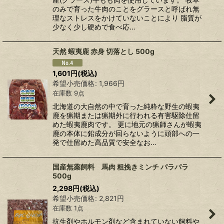
のみで育った牛肉のことをグラースと呼ばれ無
理なストレスをかけていないことにより 脂質が
少なく少し硬めで食べ応…
天然 蝦夷鹿 赤身 切落とし 500g
1,601
円
(税込)
希望小売価格
:
1,966
円
在庫数 9点
北海道の大自然の中で育った純粋な野生の蝦夷
鹿を猟期または猟期外に行われる有害駆除仕留
めた蝦夷鹿肉です。 更に地元の猟師さんが蝦夷
鹿の本体に鉛成分が回らないように頭部への一
発で仕留めた高品質で安全なお…
国産無薬飼料 馬肉 粗挽きミンチ パラパラ
500g
2,298
円
(税込)
希望小売価格
:
2,821
円
在庫数 1点
抗生剤やホルモン剤など含まれていない飼料や