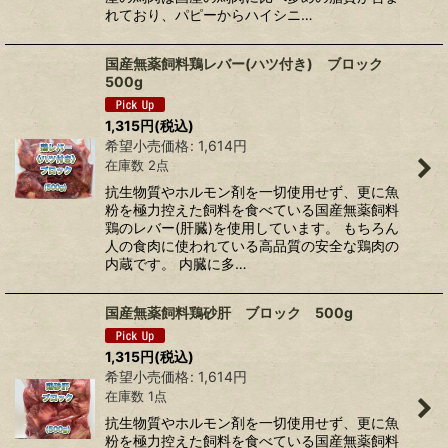
れており、パピーからハイシニ…
国産無薬飼料鶏レバー(ハツ付き) ブロック
500g
1,315
円
(税込)
希望小売価格
:
1,614
円
在庫数 2点
抗生物質やホルモン剤を一切使用せず、更に魚
粉を極力控えた飼料を食べている国産無薬飼料
鶏のレバー(肝臓)を使用しています。 もちろん
人の食肉に使われている高品質の安全な鶏肉の
内蔵です。 内臓に多…
国産無薬飼料鶏砂肝 ブロック 500g
1,315
円
(税込)
希望小売価格
:
1,614
円
在庫数 1点
抗生物質やホルモン剤を一切使用せず、更に魚
粉を極力控えた飼料を食べている国産無薬飼料