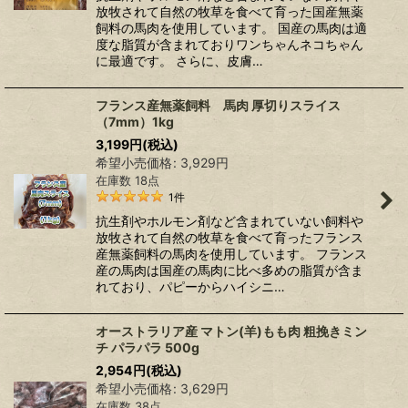
放牧されて自然の牧草を食べて育った国産無薬
飼料の馬肉を使用しています。 国産の馬肉は適
度な脂質が含まれておりワンちゃんネコちゃん
に最適です。 さらに、皮膚…
フランス産無薬飼料 馬肉 厚切りスライス
（7mm）1kg
3,199
円
(税込)
希望小売価格
:
3,929
円
在庫数 18点
1
件
抗生剤やホルモン剤など含まれていない飼料や
放牧されて自然の牧草を食べて育ったフランス
産無薬飼料の馬肉を使用しています。 フランス
産の馬肉は国産の馬肉に比べ多めの脂質が含ま
れており、パピーからハイシニ…
オーストラリア産 マトン(羊)もも肉 粗挽きミン
チ パラパラ 500g
2,954
円
(税込)
希望小売価格
:
3,629
円
在庫数 38点