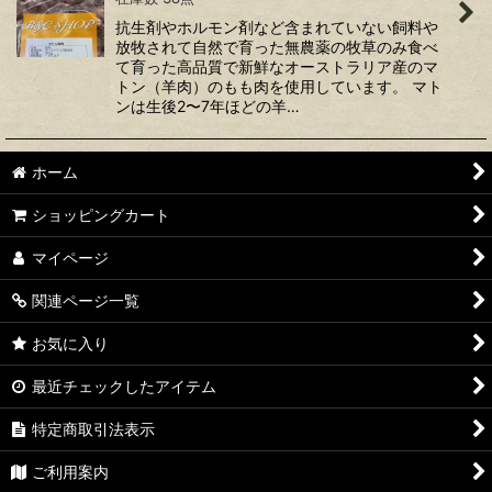
抗生剤やホルモン剤など含まれていない飼料や
放牧されて自然で育った無農薬の牧草のみ食べ
て育った高品質で新鮮なオーストラリア産のマ
トン（羊肉）のもも肉を使用しています。 マト
ンは生後2〜7年ほどの羊…
ホーム
ショッピングカート
マイページ
関連ページ一覧
お気に入り
最近チェックしたアイテム
特定商取引法表示
ご利用案内