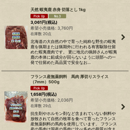
表示数
:
天然 蝦夷鹿 赤身 切落とし 1kg
並び順
:
3,061
円
(税込)
希望小売価格
:
3,760
円
在庫数 20点
絞り込む
北海道の大自然の中で育った純粋な野生の蝦夷
鹿を猟期または猟期外に行われる有害駆除仕留
めた蝦夷鹿肉です。 更に地元の猟師さんが蝦夷
鹿の本体に鉛成分が回らないように頭部への一
発で仕留めた高品質で安全なお…
フランス産無薬飼料 馬肉 厚切りスライス
（7mm）500g
1,658
円
(税込)
希望小売価格
:
2,036
円
在庫数 29点
抗生剤やホルモン剤など含まれていない飼料や
放牧されて自然の牧草を食べて育ったフランス
産無薬飼料の馬肉を使用しています。 フランス
産の馬肉は国産の馬肉に比べ多めの脂質が含ま