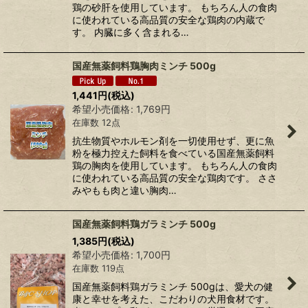
鶏の砂肝を使用しています。 もちろん人の食肉
に使われている高品質の安全な鶏肉の内蔵で
す。 内臓に多く含まれる…
国産無薬飼料鶏胸肉ミンチ 500g
1,441
円
(税込)
希望小売価格
:
1,769
円
在庫数 12点
抗生物質やホルモン剤を一切使用せず、更に魚
粉を極力控えた飼料を食べている国産無薬飼料
鶏の胸肉を使用しています。 もちろん人の食肉
に使われている高品質の安全な鶏肉です。 ささ
みやもも肉と違い胸肉…
国産無薬飼料鶏ガラミンチ 500g
1,385
円
(税込)
希望小売価格
:
1,700
円
在庫数 119点
国産無薬飼料鶏ガラミンチ 500gは、愛犬の健
康と幸せを考えた、こだわりの犬用食材です。