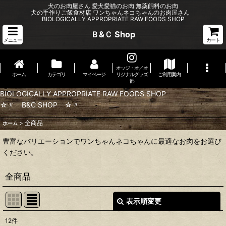
犬のお肉屋さん 愛犬愛猫のお肉 無薬飼料のお肉
犬の手作りご飯食材店 ワンちゃんネコちゃんのお肉屋さん
BIOLOGICALLY APPROPRIATE RAW FOODS SHOP
Ｂ&Ｃ Shop
メニュー
カート
オッジ・オ／オ
ホーム
カテゴリ
マイページ
リジナルグッズ
ご利用案内
部
BIOLOGICALLY APPROPRIATE RAW FOODS SHOP
☆〃 B&C SHOP ☆〃
>
全商品
ホーム
豊富なバリエーションでワンちゃんネコちゃんに最適なお肉をお選び
ください。
全商品
表示順変更
閉じる
12
件