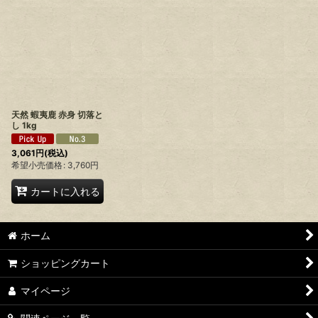
表示数
:
並び順
:
絞り込む
天然 蝦夷鹿 赤身 切落と
し 1kg
3,061
円
(税込)
希望小売価格
:
3,760
円
カートに入れる
ホーム
ショッピングカート
マイページ