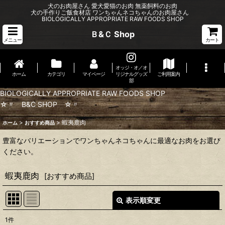
犬のお肉屋さん 愛犬愛猫のお肉 無薬飼料のお肉
犬の手作りご飯食材店 ワンちゃんネコちゃんのお肉屋さん
BIOLOGICALLY APPROPRIATE RAW FOODS SHOP
Ｂ&Ｃ Shop
メニュー
カート
オッジ・オ／オ
ホーム
カテゴリ
マイページ
リジナルグッズ
ご利用案内
部
BIOLOGICALLY APPROPRIATE RAW FOODS SHOP
☆〃 B&C SHOP ☆〃
>
>
蝦夷鹿肉
ホーム
おすすめ商品
豊富なバリエーションでワンちゃんネコちゃんに最適なお肉をお選び
ください。
蝦夷鹿肉
[
おすすめ商品
]
表示順変更
閉じる
1
件